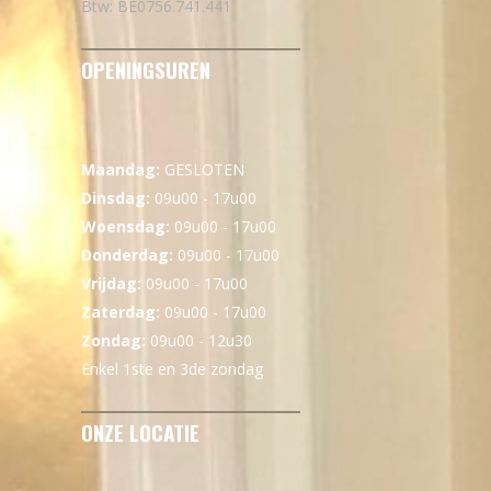
Btw: BE0756.741.441
OPENINGSUREN
Maandag:
GESLOTEN
Dinsdag:
09u00 - 17u00
Woensdag:
09u00 - 17u00
Donderdag:
09u00 - 17u00
Vrijdag:
09u00 - 17u00
Zaterdag:
09u00 - 17u00
Zondag:
09u00 - 12u30
Enkel 1ste en 3de zondag
ONZE LOCATIE