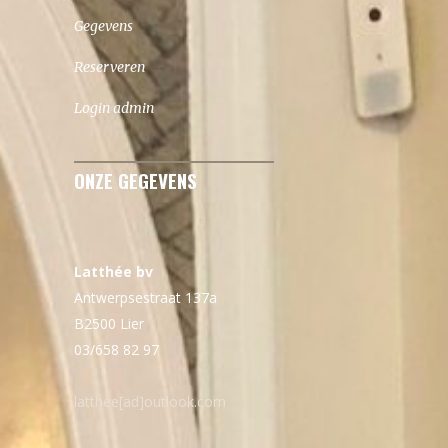
Gegevens
Reserveren
Login admin
ONZE GEGEVENS
Latthée bv
Antwerpsestraat 137a
B2500 Lier
03/658 82 97
latthee[ad]outlook.com